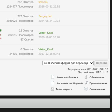
252 Ответов
timon45
1294477 Просмотров
2026-03-31 22:52
777 Ответов
Sergey.del
2989026 Просмотров
2024-05-24 19:14
5
22 Ответов
Viktor_Kisel
1
202615 Просмотров
2020-11-03 10:40
57 Скачан
0 Ответов
Viktor_Kisel
24430 Просмотров
2017-12-15 00:43
Текущее время:
07-Авг 08:56
Часовой пояс:
UTC + 3
Новые сообщения
Объявление
Нет новых сообщений
Прилепленная
Тема закрыта
Скачиваемая