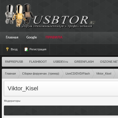
Главная
Google
ПРАВИЛА
Вход
Регистрация
RMPREPUSB
FLASHBOOT
USBDEV.ru
GREENFLASH
OSZONE.NE
Главная
Сборки форумчан. (трекер)
LiveCD/DVD/Flash
Viktor_Kisel
Viktor_Kisel
Модераторы