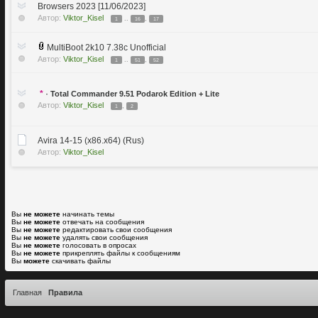
Browsers 2023 [11/06/2023]
Автор:
Viktor_Kisel
..
,
1
16
17
MultiBoot 2k10 7.38c Unofficial
Автор:
Viktor_Kisel
..
,
1
51
52
*
·
Total Commander 9.51 Podarok Edition + Lite
Автор:
Viktor_Kisel
,
1
2
Avira 14-15 (x86.x64) (Rus)
Автор:
Viktor_Kisel
Вы
не можете
начинать темы
Вы
не можете
отвечать на сообщения
Вы
не можете
редактировать свои сообщения
Вы
не можете
удалять свои сообщения
Вы
не можете
голосовать в опросах
Вы
не можете
прикреплять файлы к сообщениям
Вы
можете
скачивать файлы
Главная
Правила