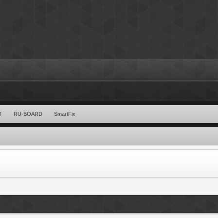
T
RU-BOARD
SmartFix